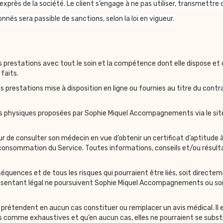
 exprès de la société. Le client s’engage à ne pas utiliser, transmettr
nés sera passible de sanctions, selon la loi en vigueur.
restations avec tout le soin et la compétence dont elle dispose et da
faits.
estations mise à disposition en ligne ou fournies au titre du contrat 
ités physiques proposées par Sophie Miquel Accompagnements via le sit
e consulter son médecin en vue d’obtenir un certificat d’aptitude à l
consommation du Service. Toutes informations, conseils et/ou résult
équences et de tous les risques qui pourraient être liés, soit directem
n représentant légal ne poursuivent Sophie Miquel Accompagnements ou s
 prétendent en aucun cas constituer ou remplacer un avis médical. Il e
s comme exhaustives et qu’en aucun cas, elles ne pourraient se substi